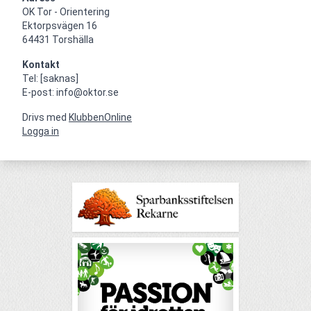
OK Tor - Orientering

Ektorpsvägen 16

64431 Torshälla
Kontakt
Tel: [saknas]

E-post: info@oktor.se
Drivs med
KlubbenOnline
Logga in