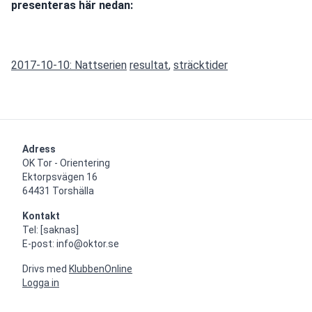
presenteras här nedan:
2017-10-10: Nattserien
resultat
, 
sträcktider
Adress
OK Tor - Orientering

Ektorpsvägen 16

64431 Torshälla
Kontakt
Tel: [saknas]

E-post: info@oktor.se
Drivs med
KlubbenOnline
Logga in