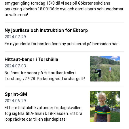
smyger igång torsdag 15/8 då vi ses på Gökstensskolans
parkering klockan 18:00! Både nya och gamla barn och ungdomar
är välkomna!
Ny jourlista och Instruktion för Ektorp
2024-07-29
En ny jourlista för hösten finns ny publicerad på hemsidan här.
Hittaut-banor i Torshälla
2024-07-03
Nu finns tre banor på Hittautkontroller i
Torsharg v27-28. Parkering vid Torshargs IP.
Sprint-SM
2024-06-29
Efter ett stabilt kval under fredagskvällen
tog sig Ella till A-final i D18-klassen. Ett bra
lopp räckte där till en sjundeplats!