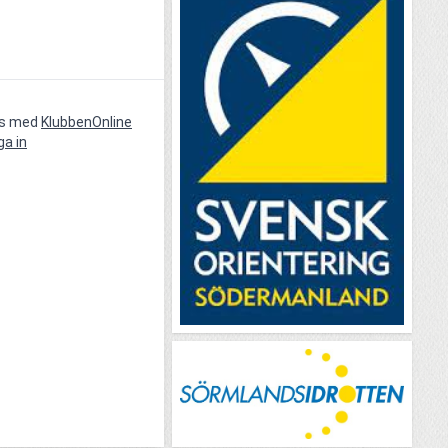
vs med
KlubbenOnline
ga in