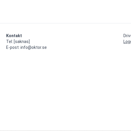
Kontakt
Dri
Tel: [saknas]

Log
E-post: info@oktor.se