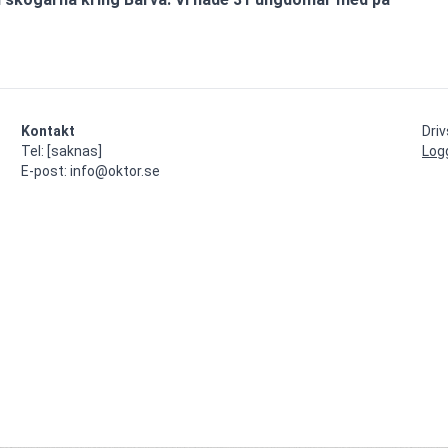
Kontakt
Dri
Tel: [saknas]

Log
E-post: info@oktor.se