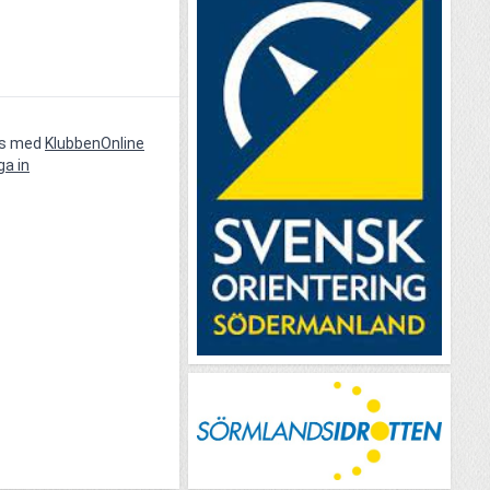
vs med
KlubbenOnline
ga in