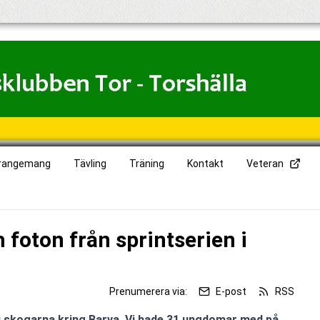
rangemang
Tävling
Träning
Kontakt
Veteran
 foton från sprintserien i
Prenumerera via:
E-post
RSS
rt i skogarna kring Barva. Vi hade 31 ungdomar med på 