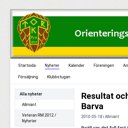
Startsida
Nyheter
Kalender
Föreningen
Ar
Försäljning
Klubbstugan
Resultat och
Alla nyheter
Barva
Allmänt
Veteran RM 2012 /
2010-05-18 i
Allmänt
Nyheter
Ikväll var det full fa