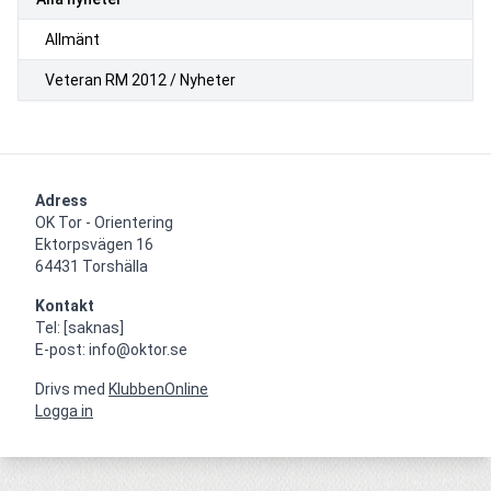
Allmänt
Veteran RM 2012 / Nyheter
Adress
OK Tor - Orientering

Ektorpsvägen 16

64431 Torshälla
Kontakt
Tel: [saknas]

E-post: info@oktor.se
Drivs med
KlubbenOnline
Logga in