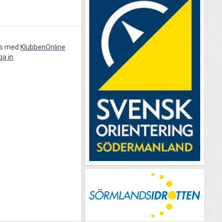
vs med
KlubbenOnline
ga in