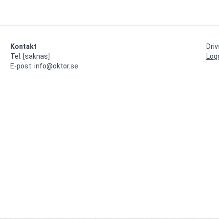
Kontakt
Dri
Tel: [saknas]

Log
E-post: info@oktor.se