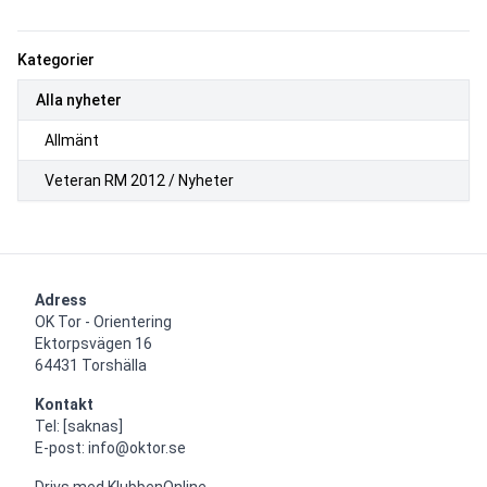
Kategorier
Alla nyheter
Allmänt
Veteran RM 2012 / Nyheter
Adress
OK Tor - Orientering

Ektorpsvägen 16

64431 Torshälla
Kontakt
Tel: [saknas]

E-post: info@oktor.se
Drivs med
KlubbenOnline