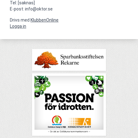
Tel: [saknas]

E-post: info@oktor.se
Drivs med
KlubbenOnline
Logga in