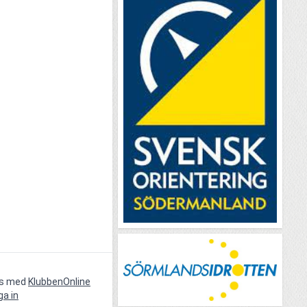
vs med
KlubbenOnline
ga in