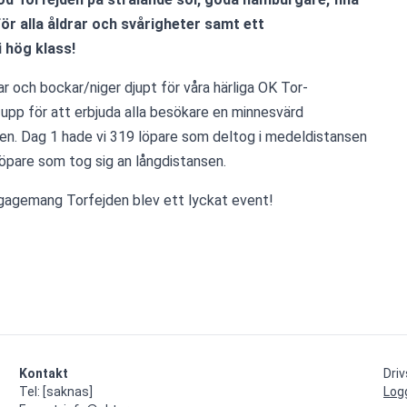
ör alla åldrar och svårigheter samt ett 
 hög klass! 
r och bockar/niger djupt för våra härliga OK Tor-
 upp för att erbjuda alla besökare en minnesvärd 
ken. Dag 1 hade vi 319 löpare som deltog i medeldistansen 
öpare som tog sig an långdistansen. 
ngagemang Torfejden blev ett lyckat event!
Kontakt
Dri
Tel: [saknas]

Log