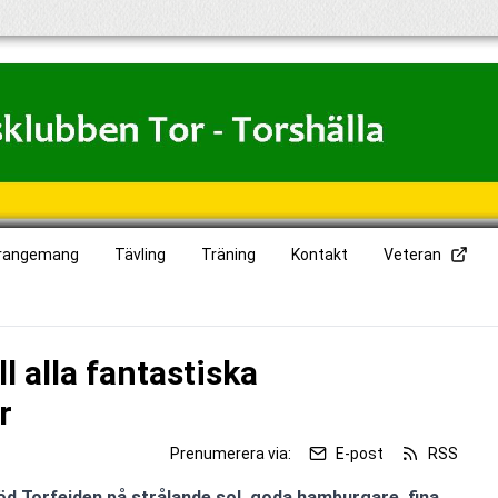
rangemang
Tävling
Träning
Kontakt
Veteran
ll alla fantastiska
r
Prenumerera via:
E-post
RSS
d Torfejden på strålande sol, goda hamburgare, fina 