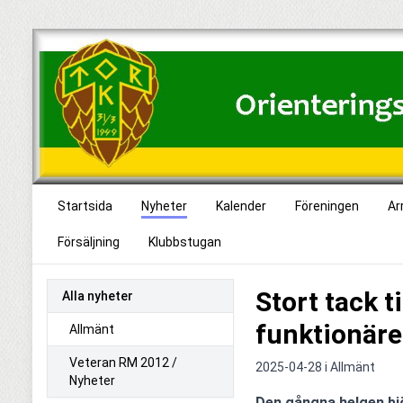
Startsida
Nyheter
Kalender
Föreningen
Ar
Försäljning
Klubbstugan
Stort tack ti
Alla nyheter
funktionäre
Allmänt
Veteran RM 2012 /
2025-04-28 i
Allmänt
Nyheter
Den gångna helgen bjö